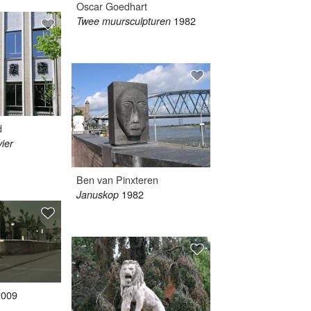
Oscar Goedhart
1982
Twee muursculpturen
d
ier
Ben van Pinxteren
1982
Januskop
2009