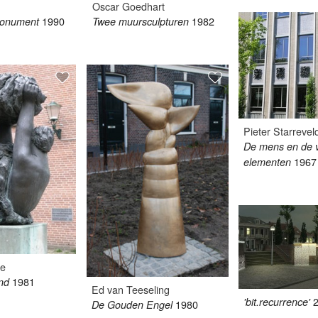
Oscar Goedhart
1990
1982
Monument
Twee muursculpturen
Pieter Starrevel
De mens en de v
1967
elementen
re
1981
nd
Ed van Teeseling
'bit.recurrence'
1980
De Gouden Engel