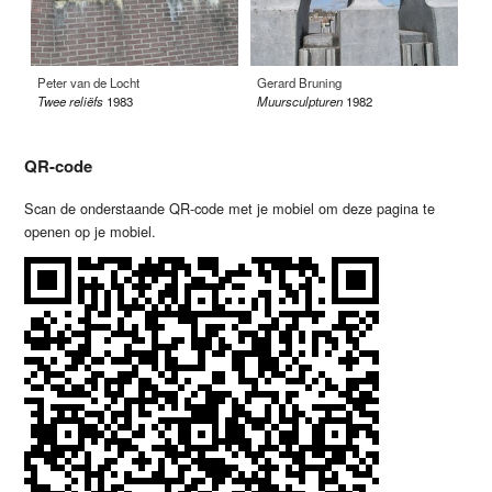
Kl
Peter van de Locht
Gerard Bruning
La
Twee reliëfs
1983
Muursculpturen
1982
QR-code
Scan de onderstaande QR-code met je mobiel om deze pagina te
openen op je mobiel.