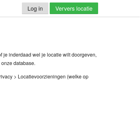
Log in
Ververs locatie
 of je inderdaad wel je locatie wilt doorgeven,
n onze database.
Privacy > Locatievoorzieningen (welke op