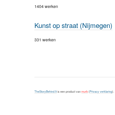
1404 werken
Kunst op straat (Nijmegen)
331 werken
TheStoryBehind.It
is een product van
murb
(
Privacy verklaring
).