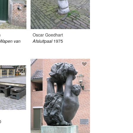
m
Oscar Goedhart
1975
 Wapen van
Afsluitpaal
0