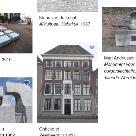
Klaus van de Locht
1987
Afsluitpaal 'Habakuk'
Mari Andriessen
2010
r
Monument voor
burgerslachtoffe
Tweede Wereldo
ng
Onbekend
1982
1800
en
Zeemeermin