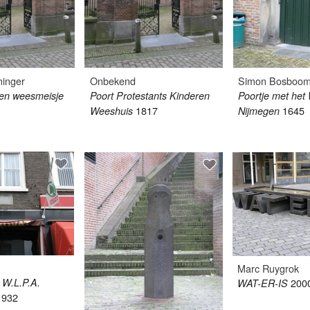
ninger
Onbekend
Simon Bosboo
en weesmeisje
Poort Protestants Kinderen
Poortje met het
1817
1645
Weeshuis
Nijmegen
Marc Ruygrok
 W.L.P.A.
200
WAT-ER-IS
1932