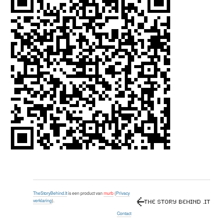
TheStoryBehind.It
is een product van
murb
(
Privacy
verklaring
).
Contact