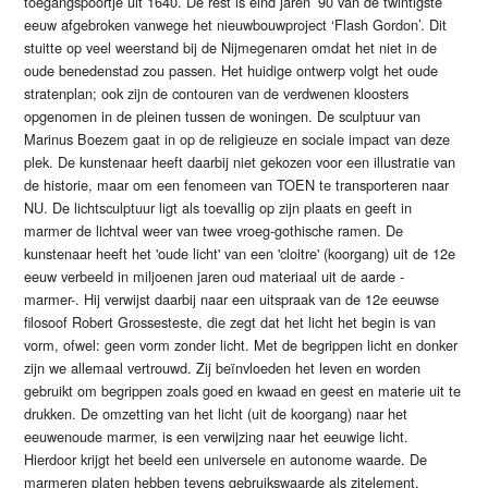
toegangspoortje uit 1640. De rest is eind jaren ’90 van de twintigste
eeuw afgebroken vanwege het nieuwbouwproject ‘Flash Gordon’. Dit
stuitte op veel weerstand bij de Nijmegenaren omdat het niet in de
oude benedenstad zou passen. Het huidige ontwerp volgt het oude
stratenplan; ook zijn de contouren van de verdwenen kloosters
opgenomen in de pleinen tussen de woningen. De sculptuur van
Marinus Boezem gaat in op de religieuze en sociale impact van deze
plek. De kunstenaar heeft daarbij niet gekozen voor een illustratie van
de historie, maar om een fenomeen van TOEN te transporteren naar
NU. De lichtsculptuur ligt als toevallig op zijn plaats en geeft in
marmer de lichtval weer van twee vroeg-gothische ramen. De
kunstenaar heeft het 'oude licht' van een 'cloitre' (koorgang) uit de 12e
eeuw verbeeld in miljoenen jaren oud materiaal uit de aarde -
marmer-. Hij verwijst daarbij naar een uitspraak van de 12e eeuwse
filosoof Robert Grossesteste, die zegt dat het licht het begin is van
vorm, ofwel: geen vorm zonder licht. Met de begrippen licht en donker
zijn we allemaal vertrouwd. Zij beïnvloeden het leven en worden
gebruikt om begrippen zoals goed en kwaad en geest en materie uit te
drukken. De omzetting van het licht (uit de koorgang) naar het
eeuwenoude marmer, is een verwijzing naar het eeuwige licht.
Hierdoor krijgt het beeld een universele en autonome waarde. De
marmeren platen hebben tevens gebruikswaarde als zitelement.