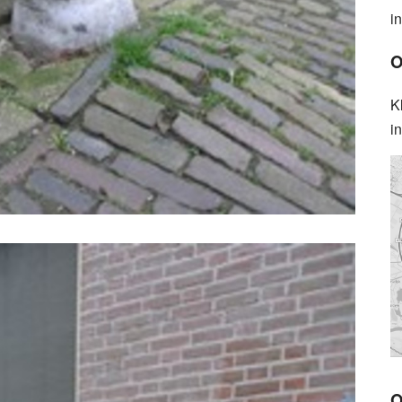
i
O
K
i
O