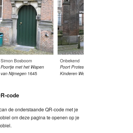
Onbek
Reliëf
Simon Bosboom
Onbekend
Poortje met het Wapen
Poort Protestants
1645
1817
van Nijmegen
Kinderen Weeshuis
R-code
can de onderstaande QR-code met je
obiel om deze pagina te openen op je
obiel.