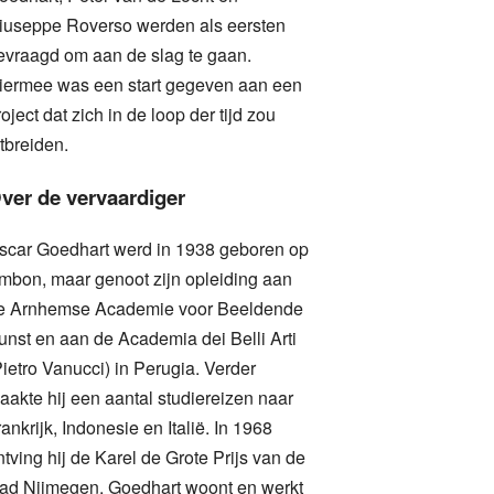
iuseppe Roverso werden als eersten
evraagd om aan de slag te gaan.
iermee was een start gegeven aan een
roject dat zich in de loop der tijd zou
itbreiden.
ver de vervaardiger
scar Goedhart werd in 1938 geboren op
mbon, maar genoot zijn opleiding aan
e Arnhemse Academie voor Beeldende
unst en aan de Academia dei Belli Arti
Pietro Vanucci) in Perugia. Verder
aakte hij een aantal studiereizen naar
rankrijk, Indonesie en Italië. In 1968
ntving hij de Karel de Grote Prijs van de
tad Nijmegen. Goedhart woont en werkt