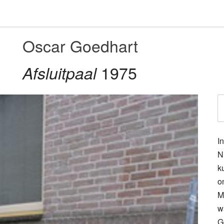
Oscar Goedhart
1975
Afsluitpaal
I
N
k
o
M
w
G