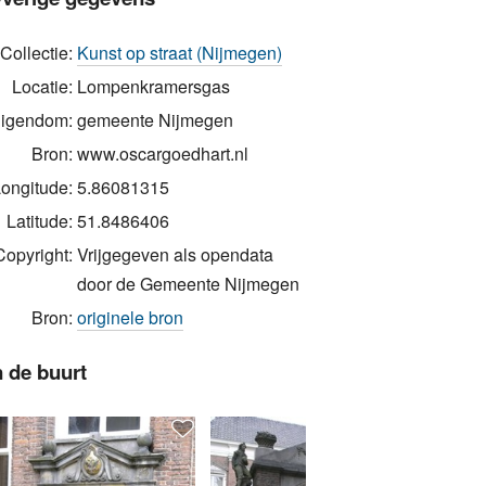
Collectie:
Kunst op straat (Nijmegen)
Locatie:
Lompenkramersgas
igendom:
gemeente Nijmegen
Bron:
www.oscargoedhart.nl
ongitude:
5.86081315
Latitude:
51.8486406
Copyright:
Vrijgegeven als opendata
door de Gemeente Nijmegen
Bron:
originele bron
n de buurt