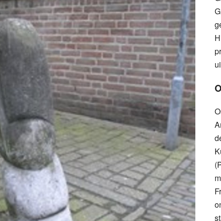
G
g
H
p
u
O
O
A
d
K
(
m
F
o
s