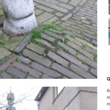
Q
S
m
m