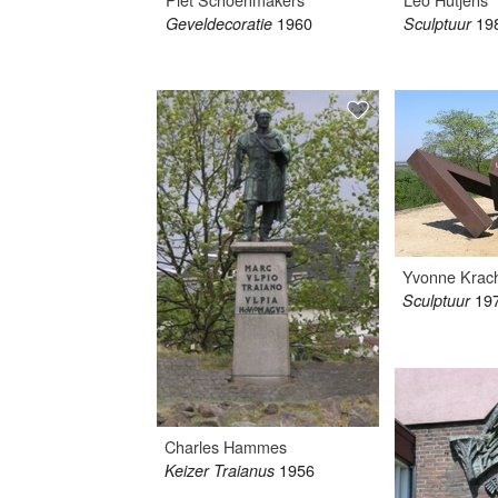
1960
19
Geveldecoratie
Sculptuur
Yvonne Krac
19
Sculptuur
Charles Hammes
1956
Keizer Traianus