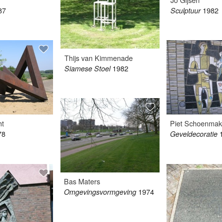
87
1982
Sculptuur
Thijs van Kimmenade
1982
Siamese Stoel
ht
Piet Schoenmak
78
Geveldecoratie
Bas Maters
1974
Omgevingsvormgeving