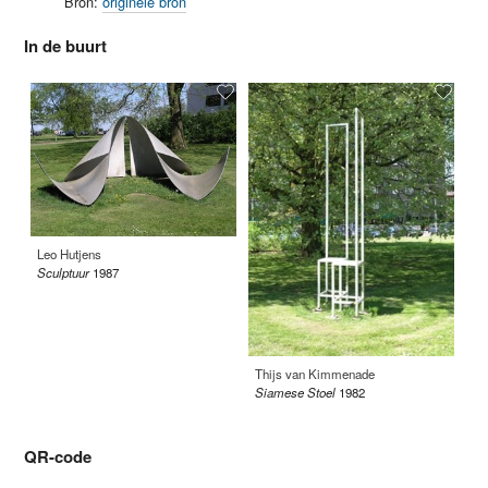
Bron:
originele bron
In de buurt
Leo Hutjens
Jo
Sculptuur
1987
Sc
Thijs van Kimmenade
Siamese Stoel
1982
QR-code