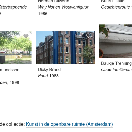
Norman Dilworth
Buurtinitiatief
atertrappende
Why Not en Vrouwenfiguur
Gedichtenroute
6
1986
Baukje Trenning
Dicky Brand
dmundsson
Oude familiena
1988
Poort
1998
soen)
de collectie:
Kunst in de openbare ruimte (Amsterdam)