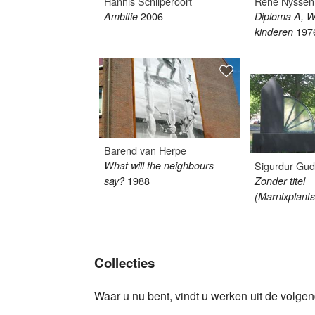
Rene Nyssen
Hannis Schilperoort
2006
Diploma A, W
Ambitie
197
kinderen
Barend van Herpe
What will the neighbours
Sigurdur Gu
1988
say?
Zonder titel
(Marnixplant
Collecties
Waar u nu bent, vindt u werken uit de volgen