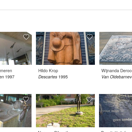
mmeren
Hildo Krop
Wijnanda Deroo
1997
1995
en
Descartes
Van Oldebarnev