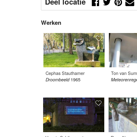
Deel locatie
Werken
Ton van Su
Cephas Stauthamer
1965
Meteorenreg
Droombeeld