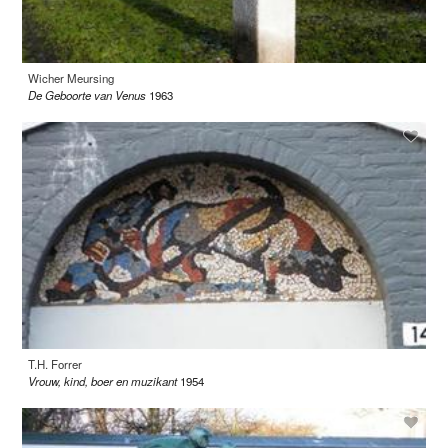
Wicher Meursing
De Geboorte van Venus
1963
T.H. Forrer
Vrouw, kind, boer en muzikant
1954