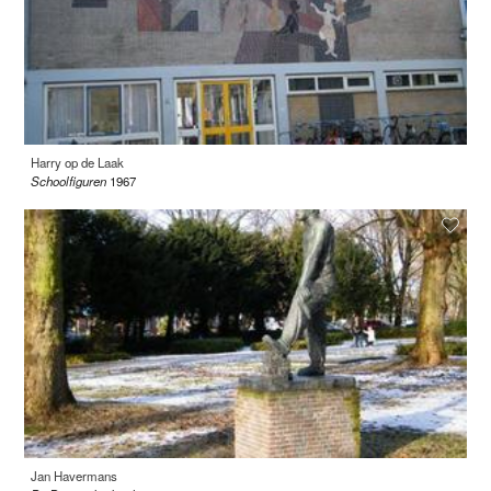
Harry op de Laak
Schoolfiguren
1967
Jan Havermans