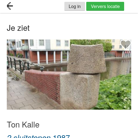
Log in
Ververs locatie
Je ziet
Ton Kalle
2 sluitstenen
1987