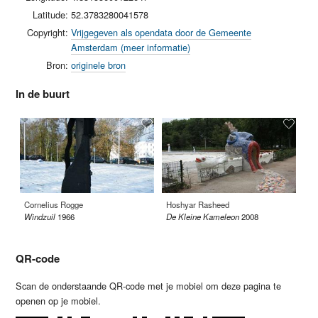
Latitude:
52.3783280041578
Copyright:
Vrijgegeven als opendata door de Gemeente
Amsterdam (meer informatie)
Bron:
originele bron
In de buurt
Cornelius Rogge
Hoshyar Rasheed
Pi
Windzuil
1966
De Kleine Kameleon
2008
2 
QR-code
Scan de onderstaande QR-code met je mobiel om deze pagina te
openen op je mobiel.