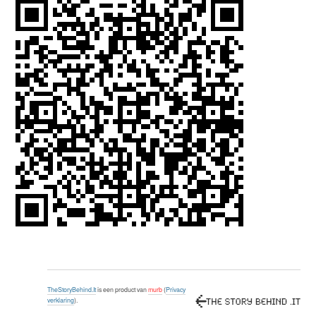
TheStoryBehind.It
is een product van
murb
(
Privacy
verklaring
).