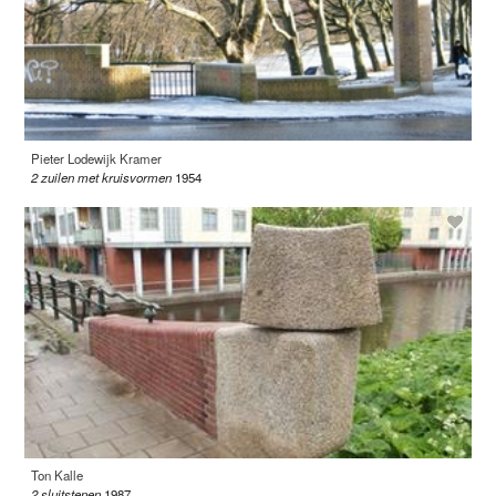
Pieter Lodewijk Kramer
2 zuilen met kruisvormen
1954
Ton Kalle
2 sluitstenen
1987