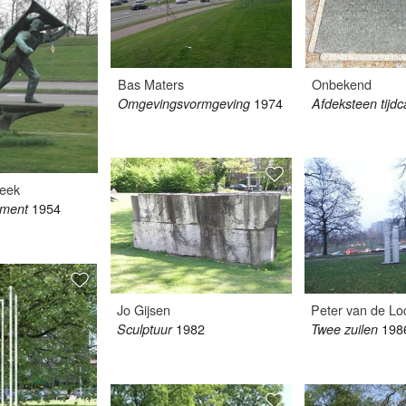
Bas Maters
Onbekend
1974
Omgevingsvormgeving
Afdeksteen tijdc
Beek
1954
ument
Jo Gijsen
Peter van de Lo
1982
198
Sculptuur
Twee zuilen