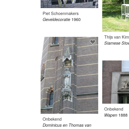
Piet Schoenmakers
1960
Geveldecoratie
Thijs van K
Siamese Sto
Onbekend
1888
Wapen
Onbekend
Dominicus en Thomas van