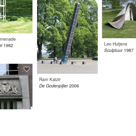
immenade
Leo Hutjens
1982
el
1987
Sculptuur
Ram Katzir
2006
De Godenpijler