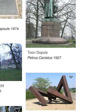
1974
apsule
Toon Dupuis
1927
Petrus Canisius
cht
6