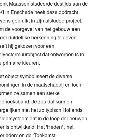
enk Maassen studeerde destijds aan de
KI in Enschede heeft deze opdracht
evens gebruikt in zijn afstudeerproject.
m de voorgevel van het gebouw een
eer duidelijke herkenning te geven
eeft hij gekozen voor een
olyestermuurobject dat ontworpen is in
e primaire kleuren.
et object symboliseert de diverse
tromingen in de maatschappij en toch
ormen ze samen een sterke
riehoeksband. Je zou dat kunnen
ergelijken met het zo typisch Hollands
oldersysteem dat in de loop der eeuwen
ier is ontwikkeld. Het 'Heden' , het
Verleden' en de 'Toekomst