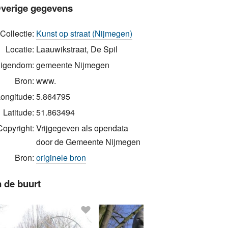
verige gegevens
Collectie:
Kunst op straat (Nijmegen)
Locatie:
Laauwikstraat, De Spil
igendom:
gemeente Nijmegen
Bron:
www.
ongitude:
5.864795
Latitude:
51.863494
Copyright:
Vrijgegeven als opendata
door de Gemeente Nijmegen
Bron:
originele bron
n de buurt