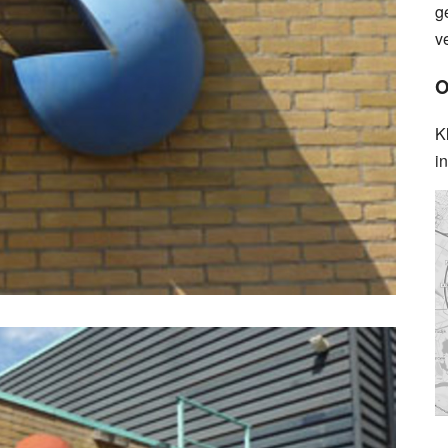
g
v
O
K
i