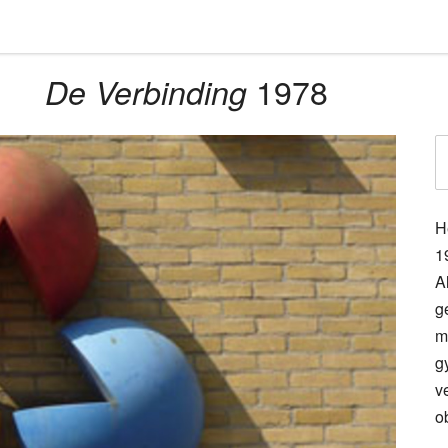
1978
De Verbinding
H
1
A
g
m
g
v
o