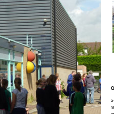
Q
S
m
m