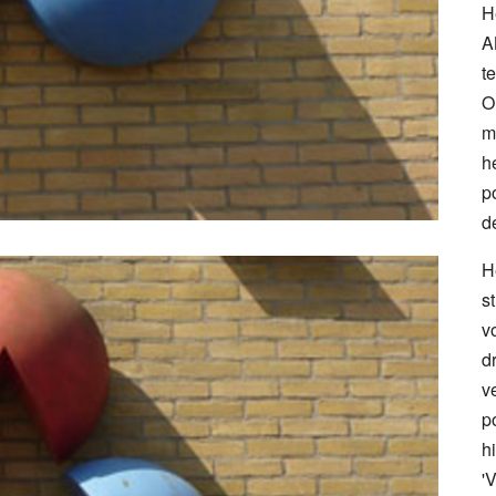
H
A
t
O
m
h
p
d
H
s
v
d
v
p
h
'