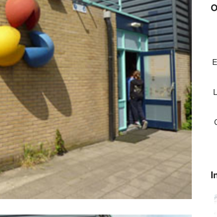
O
E
L
I