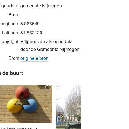
igendom:
gemeente Nijmegen
Bron:
ongitude:
5.866549
Latitude:
51.862129
Copyright:
Vrijgegeven als opendata
door de Gemeente Nijmegen
Bron:
originele bron
n de buurt
1978
De Verbinding