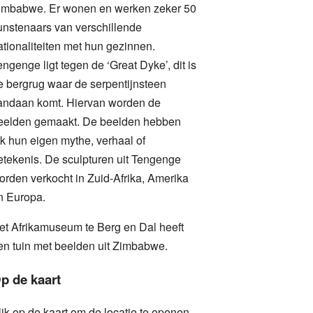
imbabwe. Er wonen en werken zeker 50
unstenaars van verschillende
ationaliteiten met hun gezinnen.
engenge ligt tegen de ‘Great Dyke’, dit is
e bergrug waar de serpentijnsteen
andaan komt. Hiervan worden de
eelden gemaakt. De beelden hebben
lk hun eigen mythe, verhaal of
etekenis. De sculpturen uit Tengenge
orden verkocht in Zuid-Afrika, Amerika
n Europa.
et Afrikamuseum te Berg en Dal heeft
en tuin met beelden uit Zimbabwe.
p de kaart
lik op de kaart om de locatie te openen