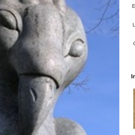
E
L
I