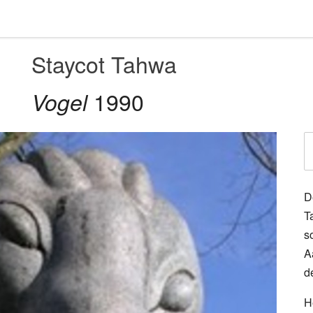
Staycot Tahwa
1990
Vogel
D
T
s
A
d
H