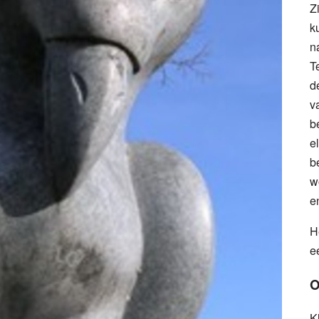
Z
k
n
T
d
v
b
e
b
w
e
H
e
O
K