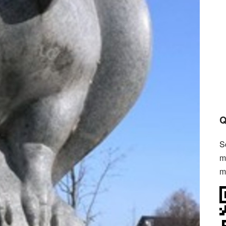
Q
S
m
m