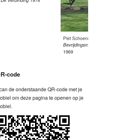
Brug n
Piet Schoenmakers
Bevrijdingsmonument
1969
R-code
can de onderstaande QR-code met je
obiel om deze pagina te openen op je
obiel.