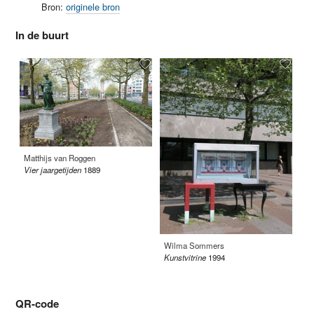
Bron:
originele bron
In de buurt
Matthijs van Roggen
Vier jaargetijden
1889
Wilma Sommers
Al
Kunstvitrine
1994
Ka
QR-code