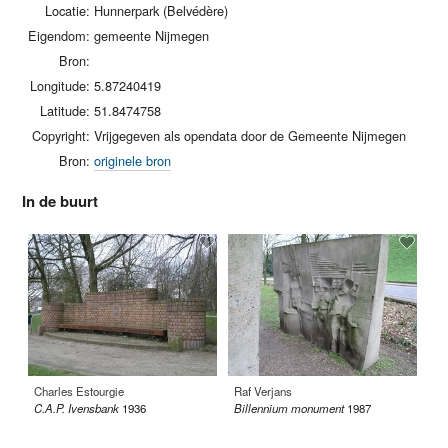
Locatie:
Hunnerpark (Belvédère)
Eigendom:
gemeente Nijmegen
Bron:
Longitude:
5.87240419
Latitude:
51.8474758
Copyright:
Vrijgegeven als opendata door de Gemeente Nijmegen
Bron:
originele bron
In de buurt
Charles Estourgie
Raf Verjans
Pe
C.A.P. Ivensbank
1936
Billennium monument
1987
Tw