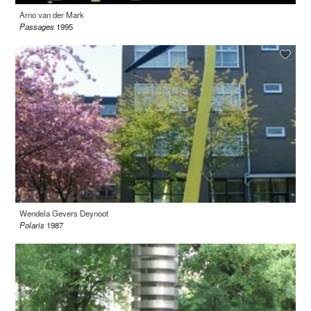
Arno van der Mark
Passages
1995
Wendela Gevers Deynoot
Polaris
1987