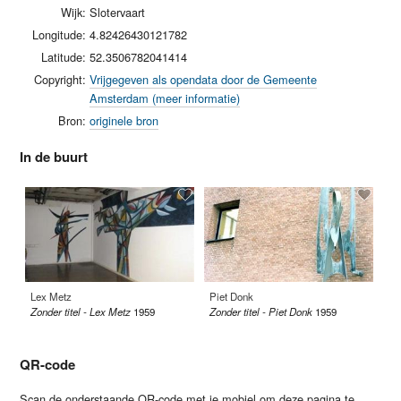
Wijk:
Slotervaart
Longitude:
4.82426430121782
Latitude:
52.3506782041414
Copyright:
Vrijgegeven als opendata door de Gemeente
Amsterdam (meer informatie)
Bron:
originele bron
In de buurt
Lex Metz
Piet Donk
Ar
Zonder titel - Lex Metz
1959
Zonder titel - Piet Donk
1959
Zon
QR-code
Scan de onderstaande QR-code met je mobiel om deze pagina te