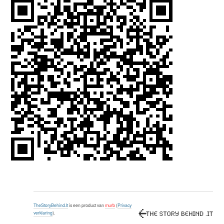
TheStoryBehind.It
is een product van
murb
(
Privacy
verklaring
).