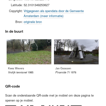
Latitude:
52.3101349253627
Copyright:
Vrijgegeven als opendata door de Gemeente
Amsterdam (meer informatie)
Bron:
originele bron
In de buurt
Kees Wevers
Jan Goossen
An
Vrolijk tennisnet
1985
Piramide 71
1976
Kof
QR-code
Scan de onderstaande QR-code met je mobiel om deze pagina te
openen op je mobiel.