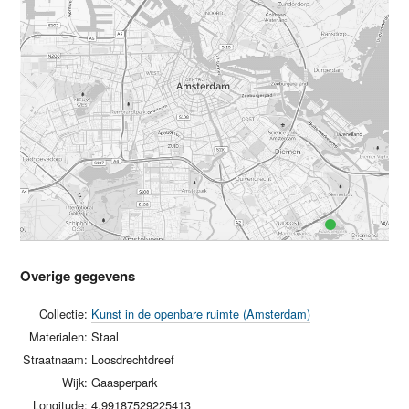
Overige gegevens
Collectie:
Kunst in de openbare ruimte (Amsterdam)
Materialen:
Staal
Straatnaam:
Loosdrechtdreef
Wijk:
Gaasperpark
Longitude:
4.99187529225413