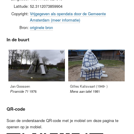
Latitude:
52.3112073859904
Copyright:
Vrijgegeven als opendata door de Gemeente
Amsterdam (meer informatie)
Bron:
originele bron
In de buurt
Jan Goossen
Gilles Kalisvaart (1949- )
Fa
Piramide 71
1976
Mens aan tafel
1981
Car
QR-code
Scan de onderstaande QR-code met je mobiel om deze pagina te
openen op je mobiel.