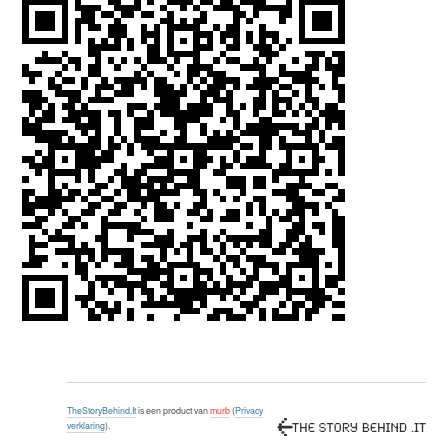
TheStoryBehind.It
is een product van
murb
(
Privacy
verklaring
).