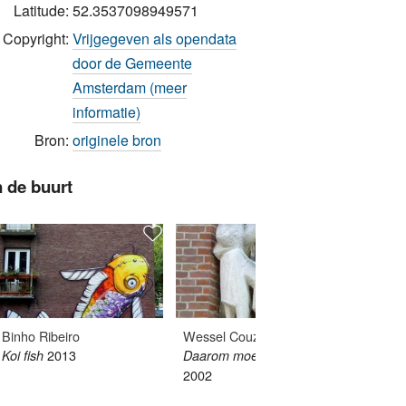
Latitude:
52.3537098949571
Copyright:
Vrijgegeven als opendata
door de Gemeente
Amsterdam (meer
informatie)
Bron:
originele bron
n de buurt
Binho Ribeiro
Wessel Couzijn
Wayang
2013
Koi fish
Daarom moet ik wenen
2013
2002