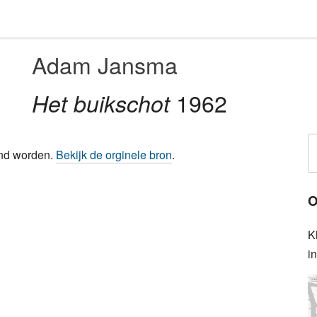
Adam Jansma
1962
Het buikschot
ond worden.
Bekijk de orginele bron
.
O
K
i