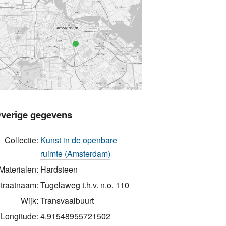
verige gegevens
Collectie:
Kunst in de openbare
ruimte (Amsterdam)
Materialen:
Hardsteen
traatnaam:
Tugelaweg t.h.v. n.o. 110
Wijk:
Transvaalbuurt
Longitude:
4.91548955721502