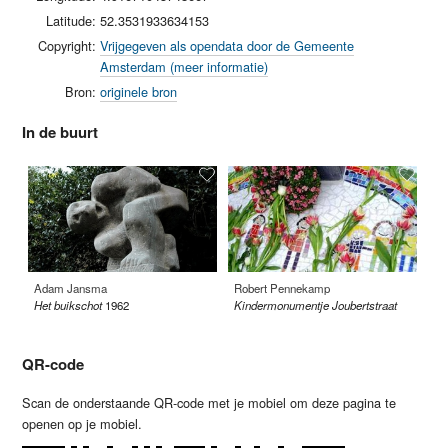
Latitude:
52.3531933634153
Copyright:
Vrijgegeven als opendata door de Gemeente
Amsterdam (meer informatie)
Bron:
originele bron
In de buurt
Adam Jansma
Robert Pennekamp
Mo
Het buikschot
1962
Kindermonumentje Joubertstraat
ki
QR-code
Scan de onderstaande QR-code met je mobiel om deze pagina te
openen op je mobiel.