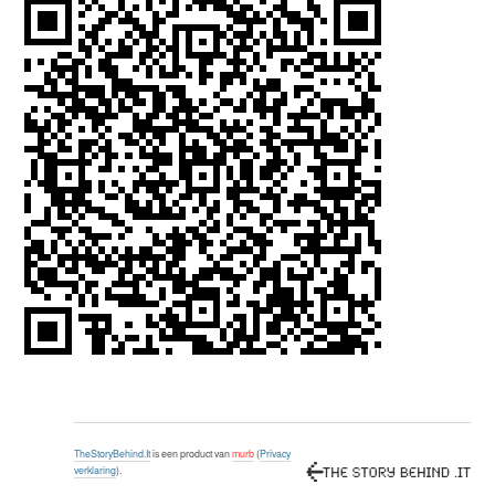
TheStoryBehind.It
is een product van
murb
(
Privacy
verklaring
).