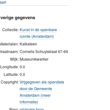
aart
verige gegevens
Collectie:
Kunst in de openbare
ruimte (Amsterdam)
Materialen:
Kalksteen
traatnaam:
Cornelis Schuytstraat 67-69
Wijk:
Museumkwartier
Longitude:
0.0
Latitude:
0.0
Copyright:
Vrijgegeven als opendata
door de Gemeente
Amsterdam (meer
informatie)
Bron:
originele bron