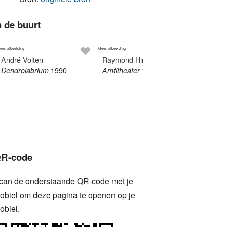
n de buurt
een afbeelding
Geen afbeelding
André Volten
Raymond Hirs
1990
1983
Dendrolabrium
Amfitheater
Eddy G
Twee v
R-code
can de onderstaande QR-code met je
obiel om deze pagina te openen op je
obiel.