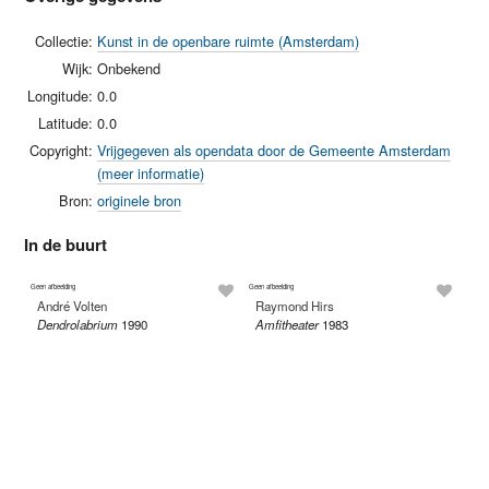
Collectie:
Kunst in de openbare ruimte (Amsterdam)
Wijk:
Onbekend
Longitude:
0.0
Latitude:
0.0
Copyright:
Vrijgegeven als opendata door de Gemeente Amsterdam
(meer informatie)
Bron:
originele bron
In de buurt
Geen afbeelding
Geen afbeelding
André Volten
Raymond Hirs
Dendrolabrium
1990
Amfitheater
1983
Ed
Tw