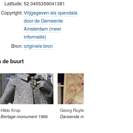
Latitude:
52.3455359041381
Copyright:
Vrijgegeven als opendata
door de Gemeente
Amsterdam (meer
informatie)
Bron:
originele bron
n de buurt
Hildo Krop
Georg Ruyter
Felix v
1966
1955
Berlage-monument
Dansende meisjes
Keramis
'boomfi