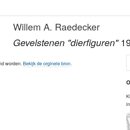
Willem A. Raedecker
1
Gevelstenen "dierfiguren"
ond worden.
Bekijk de orginele bron
.
O
K
i