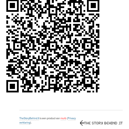
TheStoryBehind.It
is een product van
murb
(
Privacy
verklaring
).