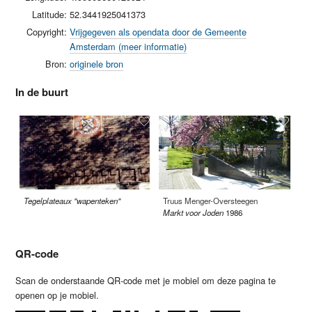
Latitude:
52.3441925041373
Copyright:
Vrijgegeven als opendata door de Gemeente
Amsterdam (meer informatie)
Bron:
originele bron
In de buurt
Tegelplateaux "wapenteken"
Truus Menger-Oversteegen
Ge
Markt voor Joden
1986
Da
QR-code
Scan de onderstaande QR-code met je mobiel om deze pagina te
openen op je mobiel.