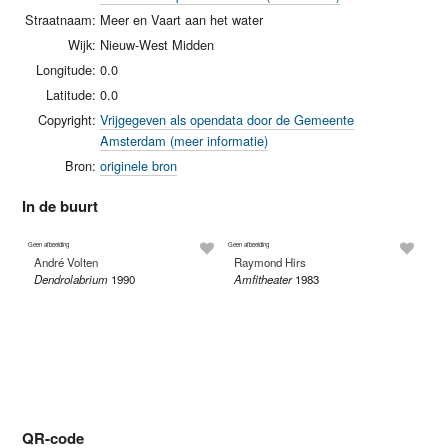
Straatnaam:
Meer en Vaart aan het water
Wijk:
Nieuw-West Midden
Longitude:
0.0
Latitude:
0.0
Copyright:
Vrijgegeven als opendata door de Gemeente
Amsterdam (meer informatie)
Bron:
originele bron
In de buurt
Geen afbeelding
Geen afbeelding
André Volten
Raymond Hirs
Dendrolabrium
1990
Amfitheater
1983
Ed
Tw
QR-code