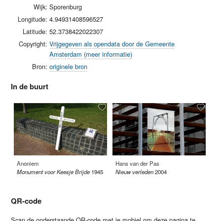
Wijk:
Sporenburg
Longitude:
4.94931408596527
Latitude:
52.3738422022307
Copyright:
Vrijgegeven als opendata door de Gemeente
Amsterdam (meer informatie)
Bron:
originele bron
In de buurt
Anoniem
Hans van der Pas
Na
Monument voor Keesje Brijde
1945
Nieuw verleden
2004
He
QR-code
Scan de onderstaande QR-code met je mobiel om deze pagina te