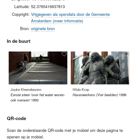
Latitude:
52.3765416637813
Copyright:
Vrijgegeven als opendata door de Gemeente
Amsterdam (meer informatie)
Bron:
originele bron
In de buurt
Jouke Kleerebezem
Hildo Krop
Ar
Eerste steen 'over het water wonen
Havenwerkers (Vier beelden)
1998
Pa
ook mensen'
1993
QR-code
Scan de onderstaande QR-code met je mobiel om deze pagina te
openen op je mobiel.