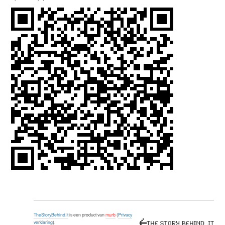
TheStoryBehind.It
is een product van
murb
(
Privacy
verklaring
).