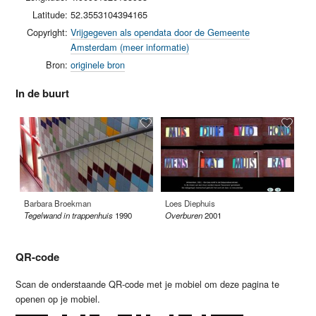
Latitude:
52.3553104394165
Copyright:
Vrijgegeven als opendata door de Gemeente
Amsterdam (meer informatie)
Bron:
originele bron
In de buurt
Barbara Broekman
Loes Diephuis
Se
Tegelwand in trappenhuis
1990
Overburen
2001
Do
QR-code
Scan de onderstaande QR-code met je mobiel om deze pagina te
openen op je mobiel.