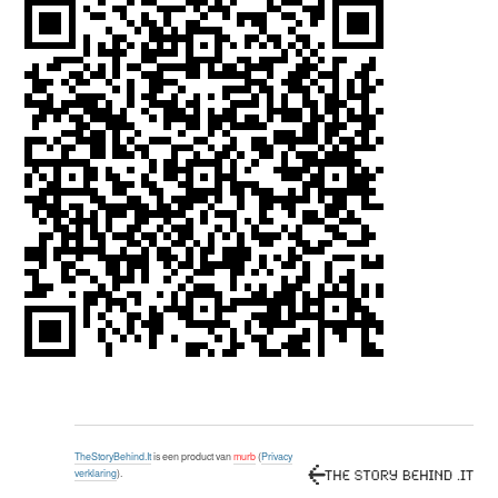
TheStoryBehind.It
is een product van
murb
(
Privacy
verklaring
).