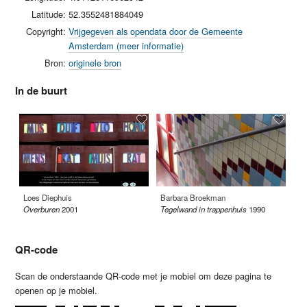
Latitude:
52.3552481884049
Copyright:
Vrijgegeven als opendata door de Gemeente
Amsterdam (meer informatie)
Bron:
originele bron
In de buurt
Loes Diephuis
Barbara Broekman
Jo
Overburen
2001
Tegelwand in trappenhuis
1990
Dr
QR-code
Scan de onderstaande QR-code met je mobiel om deze pagina te
openen op je mobiel.