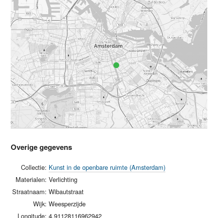
Overige gegevens
Collectie:
Kunst in de openbare ruimte (Amsterdam)
Materialen:
Verlichting
Straatnaam:
Wibautstraat
Wijk:
Weesperzijde
Longitude:
4.91128116962942