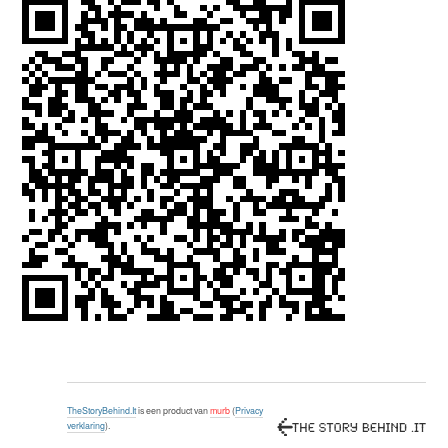
TheStoryBehind.It
is een product van
murb
(
Privacy
verklaring
).