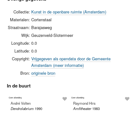
Collectie:
Kunst in de openbare ruimte (Amsterdam)
Materialen:
Cortenstaal
Straatnaam:
Barajasweg
Wijk:
Geuzenveld-Slotermeer
Longitude:
0.0
Latitude:
0.0
Copyright:
Vrijgegeven als opendata door de Gemeente
Amsterdam (meer informatie)
Bron:
originele bron
In de buurt
Geen afbeelding
Geen afbeelding
André Volten
Raymond Hirs
Dendrolabrium
1990
Amfitheater
1983
Ed
Tw