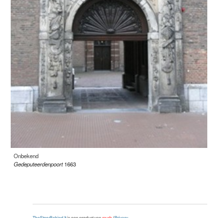
Onbekend
Gedeputeerdenpoort
1663
TheStoryBehind.It
is een product van
murb
(
Privacy