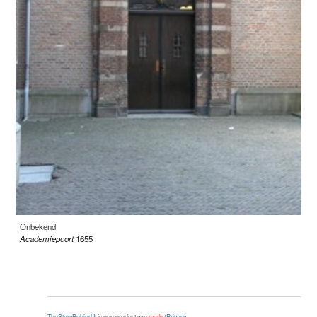
Onbekend
Academiepoort
1655
TheStoryBehind.It
is een product van
murb
(
Privacy