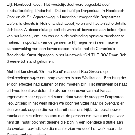
wijk Neerbosch-Oost. Het westelijk deel werd opgeslokt door
stadsuitbreiding Lindenholt. Dat de huidige Dorpsstraat in Neerbosch-
Oost en de St. Agnetenweg in Lindenholt vroeger één Dorpsstraat
waren, is slechts in kleine landschappelijke en architectonische details
zichtbaar. Al decennialang leeft de wens bij bewoners aan beide zijden
van het kanaal, om iets van de oude verbinding opnieuw zichtbaar te
maken. In opdracht van de gemeente Nijmegen en in een nauwe
samenwerking van een bewonerscommissie met de Commissie
Beeldende Kunst Nijmegen is het kunstwerk ‘ON THE ROAD'van Rob
Sweere tot stand gekomen.
Met het kunstwerk ‘On the Road’ realiseert Rob Sweere op
denkbeeldige wijze een brug over het Maas-Waalkanaal. Een brug die
er ooit effectief had kunnen of had moeten zijn. Het kunstwerk bestaat
uit twee identieke delen die elk aan een oever van het kanaal
tegenover elkaar opgesteld staan, daar waar de vroegere Dorpsstraat
liep. Zittend in het werk kijken we door het vizier naar de overkant en
zien we ook degene die van daaruit naar ons kijkt. De toeschouwer
maakt dus niet alleen contact met de persoon die eventueel pal voor
hem zit, maar ook met degene die zich in een identieke situatie aan
de overkant bevindt. Op die manier zien we door het werk heen, de
Dorpsstraat van weleer.