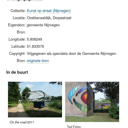
Collectie:
Kunst op straat (Nijmegen)
Locatie:
Oostkanaaldijk, Dorpsstraat
Eigendom:
gemeente Nijmegen
Bron:
Longitude:
5.808249
Latitude:
51.833576
Copyright:
Vrijgegeven als opendata door de Gemeente Nijmegen
Bron:
originele bron
In de buurt
On the road
2011
Ted Felen