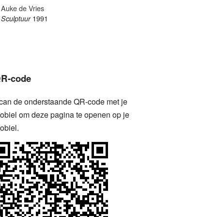
Auke de Vries
Vera T
1991
Sculptuur
Hassel
Vierd
1966
R-code
can de onderstaande QR-code met je
obiel om deze pagina te openen op je
obiel.