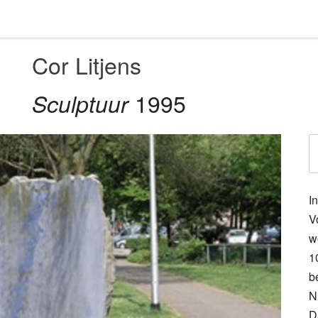
Cor Litjens
1995
Sculptuur
I
V
w
1
b
N
D