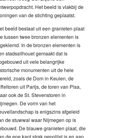
ntwerpopdracht. Het beeld is vlakbij de
oningen van de stichting geplaatst.
et beeld bestaat uit een granieten plaat
ie tussen twee bronzen elementen is
ngeklemd. In de bronzen elementen is
en stadssilhouet gemaakt dat is
pgebouwd uit vele belangrijke
istorische monumenten uit de hele
ereld, zoals de Dom in Keulen, de
iffeltoren uit Parijs, de toren van Pisa,
aar ook de St. Stevenstoren in
ijmegen. De vorm van het
euvellandschap is enigszins afgeleid
an de stuwwal waar Nijmegen op is
ebouwd. De blauwe granieten plaat, die
an de ene kant strak gepolijst is en aan