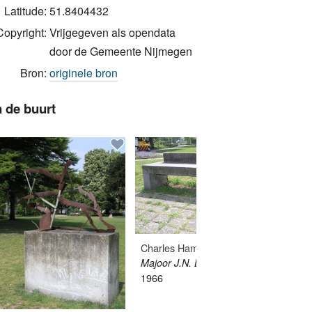
Latitude:
51.8404432
Copyright:
Vrijgegeven als opendata
door de Gemeente Nijmegen
Bron:
originele bron
n de buurt
Charles Hammes
Majoor J.N. Breunesebank
1966