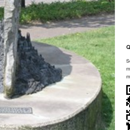
Q
S
m
m