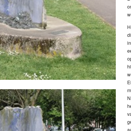
o
w
H
d
i
e
o
h
w
E
m
N
h
v
g
a