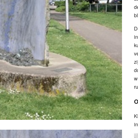
d
b
D
i
k
v
z
d
w
r
O
K
i