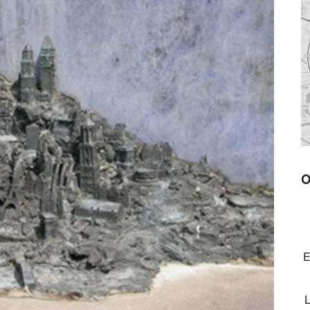
O
E
L