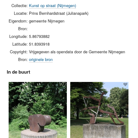
Collectie:
Kunst op straat (Nijmegen)
Locatie:
Prins Bernhardstraat (Julianapark)
Eigendom:
gemeente Nijmegen
Bron:
Longitude:
5.86793882
Latitude:
51.8393918
Copyright:
Vrijgegeven als opendata door de Gemeente Nijmegen
Bron:
originele bron
In de buurt
On
Ja