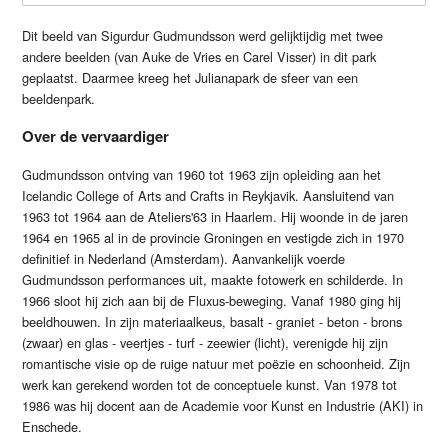
Dit beeld van Sigurdur Gudmundsson werd gelijktijdig met twee
andere beelden (van Auke de Vries en Carel Visser) in dit park
geplaatst. Daarmee kreeg het Julianapark de sfeer van een
beeldenpark.
Over de vervaardiger
Gudmundsson ontving van 1960 tot 1963 zijn opleiding aan het
Icelandic College of Arts and Crafts in Reykjavik. Aansluitend van
1963 tot 1964 aan de Ateliers'63 in Haarlem. Hij woonde in de jaren
1964 en 1965 al in de provincie Groningen en vestigde zich in 1970
definitief in Nederland (Amsterdam). Aanvankelijk voerde
Gudmundsson performances uit, maakte fotowerk en schilderde. In
1966 sloot hij zich aan bij de Fluxus-beweging. Vanaf 1980 ging hij
beeldhouwen. In zijn materiaalkeus, basalt - graniet - beton - brons
(zwaar) en glas - veertjes - turf - zeewier (licht), verenigde hij zijn
romantische visie op de ruige natuur met poëzie en schoonheid. Zijn
werk kan gerekend worden tot de conceptuele kunst. Van 1978 tot
1986 was hij docent aan de Academie voor Kunst en Industrie (AKI) in
Enschede.