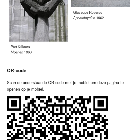
Giuseppe Roverso
Gi
Apostelcyclus
1962
Vi
Piet Killaars
Moenen
1968
QR-code
Scan de onderstaande QR-code met je mobiel om deze pagina te
openen op je mobiel.