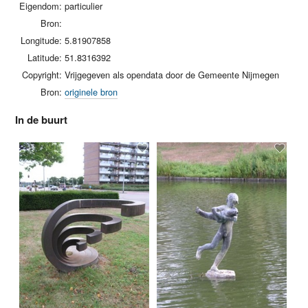
Eigendom:
particulier
Bron:
Longitude:
5.81907858
Latitude:
51.8316392
Copyright:
Vrijgegeven als opendata door de Gemeente Nijmegen
Bron:
originele bron
In de buurt
Wi
Mo