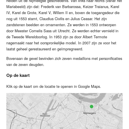
helden uit de Nijmeegse geschiedenis. Van links naar rechts (vanaf het
Mariabeeld) zijn dat: Frederik van Barbarossa, Keizer Traianus, Karel
IV, Karel de Grote, Karel V, Willem II en, boven de toegangsdeur die
nog uit 1553 stamt, Claudius Civilis en Julius Ceasar. Het zijn
zandstenen beelden en ornamenten. Ze werden in 1553 ontworpen
door Meester Cornelis Sass uit Utrecht. Ze werden echter vernield in
de Tweede Wereldoorlog. In 1953 zijn ze door Albert Termote
nagemaakt naar het oorspronkelijke model. In 2007 zijn ze voor het
laatst geheel gerestaureerd en geïmpregneerd.
Bovenaan de gevel bevinden zich zeven medaillons met personificaties
van de zeven deugden.
Op de kaart
Klik op de kaart om de locatie te openen in Google Maps.