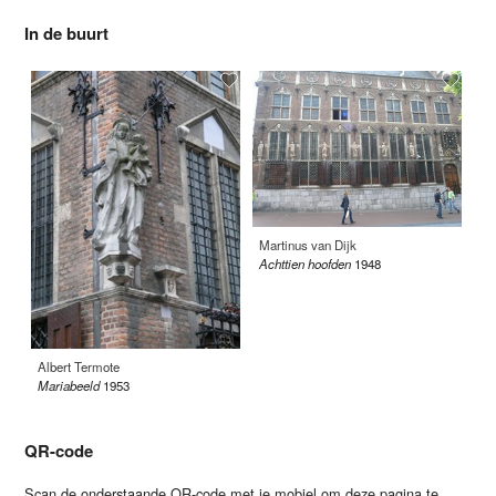
In de buurt
Martinus van Dijk
Ma
Achttien hoofden
1948
Ze
19
Albert Termote
Mariabeeld
1953
QR-code
Scan de onderstaande QR-code met je mobiel om deze pagina te