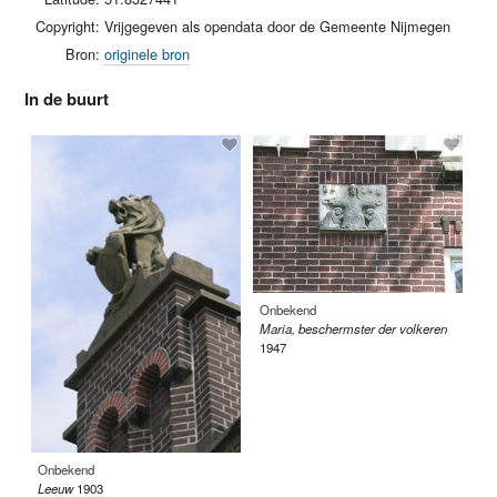
Copyright:
Vrijgegeven als opendata door de Gemeente Nijmegen
Bron:
originele bron
In de buurt
Onbekend
Gi
Maria, beschermster der volkeren
De
1947
Onbekend
Leeuw
1903