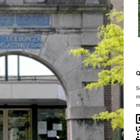
Q
S
m
m