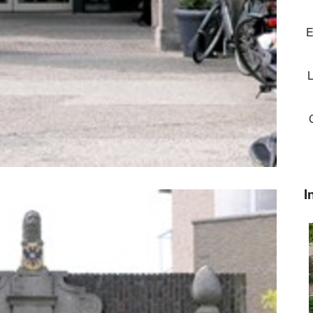
E
L
I