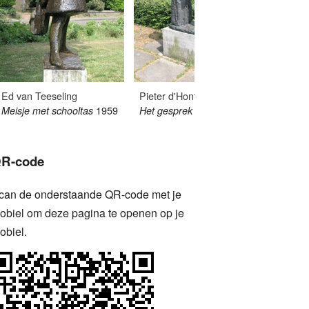
Ed van Teeseling
Pieter d'Hont
Peter 
1959
1966
19
Meisje met schooltas
Het gesprek
Zuil
R-code
can de onderstaande QR-code met je
obiel om deze pagina te openen op je
obiel.