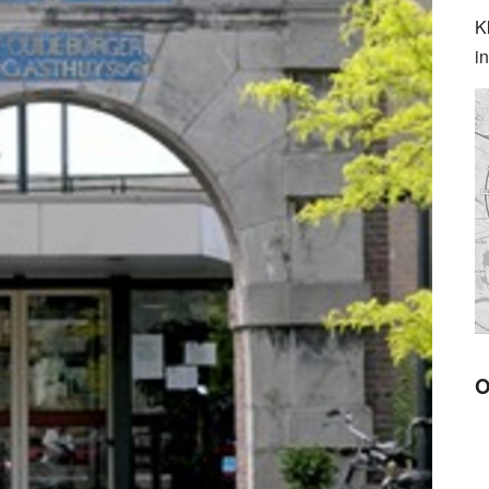
K
i
O