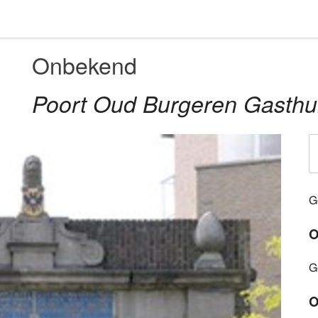
Onbekend
Poort Oud Burgeren Gasthu
G
O
G
O