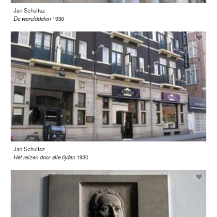
Jan Schultsz
De werelddelen
1930
Jan Schultsz
Het reizen door alle tijden
1930