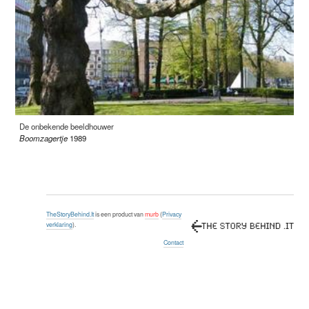
De onbekende beeldhouwer
Boomzagertje
1989
TheStoryBehind.It
is een product van
murb
(
Privacy
verklaring
).
Contact