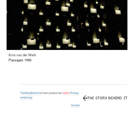
Arno van der Mark
Passages
1995
TheStoryBehind.It
is een product van
murb
(
Privacy
verklaring
).
Contact