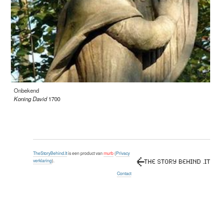
Onbekend
Koning David
1700
TheStoryBehind.It
is een product van
murb
(
Privacy
verklaring
).
Contact