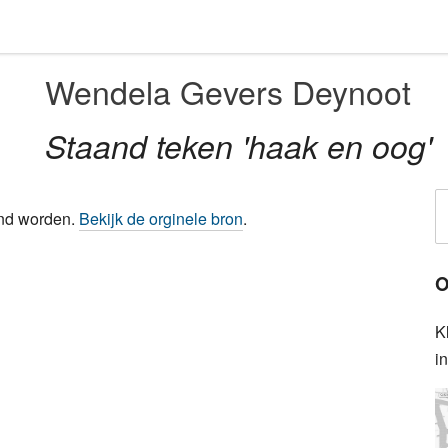
Wendela Gevers Deynoot
Staand teken 'haak en oog'
ond worden.
Bekijk de orginele bron
.
O
K
i