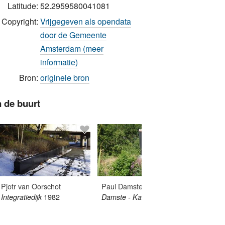
Latitude:
52.2959580041081
Copyright:
Vrijgegeven als opendata
door de Gemeente
Amsterdam (meer
informatie)
Bron:
originele bron
n de buurt
Pjotr van Oorschot
Paul Damste
Bart Ke
1982
1999
Integratiedijk
Damste - Kasteel
Poorten