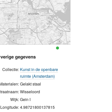
verige gegevens
Collectie:
Kunst in de openbare
ruimte (Amsterdam)
Materialen:
Gelakt staal
traatnaam:
Wisseloord
Wijk:
Gein I
Longitude:
4.98721800137815