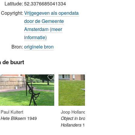
Latitude:
52.3376685041334
Copyright:
Vrijgegeven als opendata
door de Gemeente
Amsterdam (meer
informatie)
Bron:
originele bron
n de buurt
Paul Kuitert
Joop Hollanders
Hans v
1949
Hete Bliksem
Object in brons - Joop
Object 
1971
1992
Hollanders