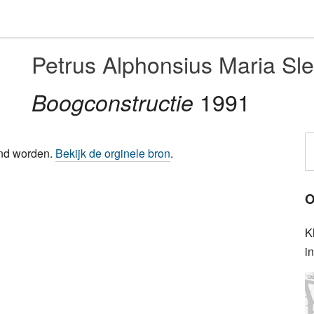
Petrus Alphonsius Maria Sl
1991
Boogconstructie
ond worden.
Bekijk de orginele bron
.
O
K
i