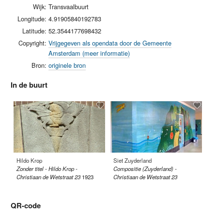
Wijk:
Transvaalbuurt
Longitude:
4.91905840192783
Latitude:
52.3544177698432
Copyright:
Vrijgegeven als opendata door de Gemeente
Amsterdam (meer informatie)
Bron:
originele bron
In de buurt
Hildo Krop
Siet Zuyderland
Ja
Zonder titel - Hildo Krop -
Compositie (Zuyderland) -
Zi
Christiaan de Wetstraat 23
1923
Christiaan de Wetstraat 23
QR-code